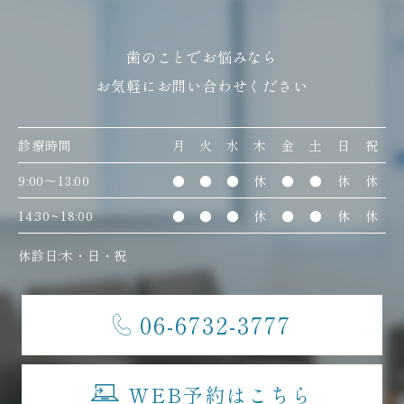
歯のことでお悩みなら
お気軽にお問い合わせください
診療時間
月
火
水
木
金
土
日
祝
9:00〜13:00
●
●
●
休
●
●
休
休
14:30~18:00
●
●
●
休
●
●
休
休
休診日:木・日・祝
06-6732-3777
WEB予約はこちら