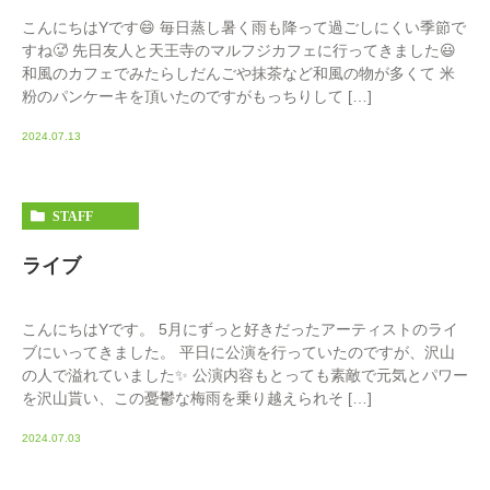
こんにちはYです😄 毎日蒸し暑く雨も降って過ごしにくい季節で
すね🥵 先日友人と天王寺のマルフジカフェに行ってきました😃
和風のカフェでみたらしだんごや抹茶など和風の物が多くて 米
粉のパンケーキを頂いたのですがもっちりして […]
2024.07.13
STAFF
ライブ
こんにちはYです。 5月にずっと好きだったアーティストのライ
ブにいってきました。 平日に公演を行っていたのですが、沢山
の人で溢れていました✨ 公演内容もとっても素敵で元気とパワー
を沢山貰い、この憂鬱な梅雨を乗り越えられそ […]
2024.07.03