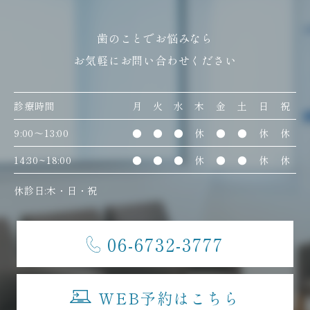
歯のことでお悩みなら
お気軽にお問い合わせください
診療時間
月
火
水
木
金
土
日
祝
9:00〜13:00
●
●
●
休
●
●
休
休
14:30~18:00
●
●
●
休
●
●
休
休
休診日:木・日・祝
06-6732-3777
WEB予約はこちら