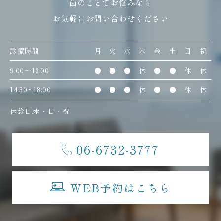
歯のことでお悩みなら
お気軽にお問い合わせください
診療時間
月
火
水
木
金
土
日
祝
9:00〜13:00
●
●
●
休
●
●
休
休
14:30~18:00
●
●
●
休
●
●
休
休
休診日:木・日・祝
06-6732-3777
WEB予約はこちら