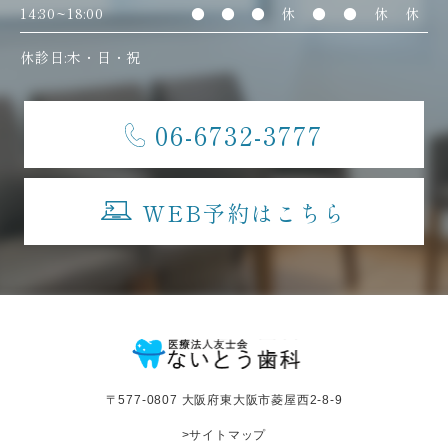
14:30~18:00
●
●
●
休
●
●
休
休
休診日:木・日・祝
06-6732-3777
WEB予約はこちら
〒577-0807 大阪府東大阪市菱屋西2-8-9
>サイトマップ