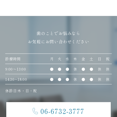
歯のことでお悩みなら
お気軽にお問い合わせください
診療時間
月
火
水
木
金
土
日
祝
9:00〜13:00
●
●
●
休
●
●
休
休
14:30~18:00
●
●
●
休
●
●
休
休
休診日:木・日・祝
06-6732-3777