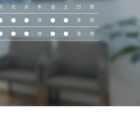
月
火
水
木
金
土
日
祝
●
●
●
休
●
●
休
休
●
●
●
休
●
●
休
休