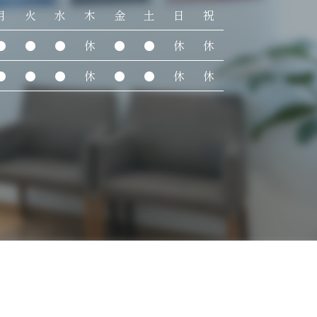
月
火
水
木
金
土
日
祝
●
●
●
休
●
●
休
休
●
●
●
休
●
●
休
休