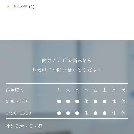
2015年 (1)
歯のことでお悩みなら
お気軽にお問い合わせください
診療時間
月
火
水
木
金
土
日
祝
9:00〜13:00
●
●
●
休
●
●
休
休
14:30~18:00
●
●
●
休
●
●
休
休
休診日:木・日・祝