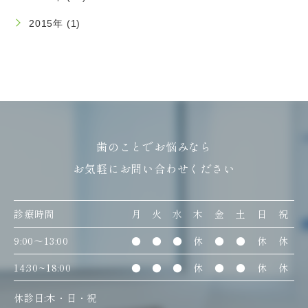
2015年 (1)
歯のことでお悩みなら
お気軽にお問い合わせください
診療時間
月
火
水
木
金
土
日
祝
9:00〜13:00
●
●
●
休
●
●
休
休
14:30~18:00
●
●
●
休
●
●
休
休
休診日:木・日・祝