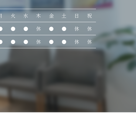
月
火
水
木
金
土
日
祝
●
●
●
休
●
●
休
休
●
●
●
休
●
●
休
休