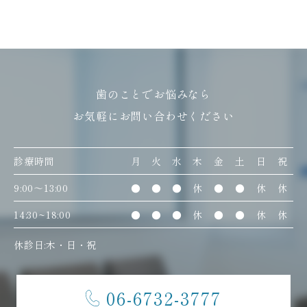
歯のことでお悩みなら
お気軽にお問い合わせください
診療時間
月
火
水
木
金
土
日
祝
9:00〜13:00
●
●
●
休
●
●
休
休
14:30~18:00
●
●
●
休
●
●
休
休
休診日:木・日・祝
06-6732-3777