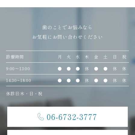
歯のことでお悩みなら
お気軽にお問い合わせください
診療時間
月
火
水
木
金
土
日
祝
9:00〜13:00
●
●
●
休
●
●
休
休
14:30~18:00
●
●
●
休
●
●
休
休
休診日:木・日・祝
06-6732-3777