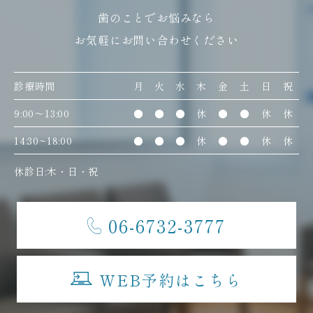
歯のことでお悩みなら
お気軽にお問い合わせください
診療時間
月
火
水
木
金
土
日
祝
9:00〜13:00
●
●
●
休
●
●
休
休
14:30~18:00
●
●
●
休
●
●
休
休
休診日:木・日・祝
06-6732-3777
WEB予約はこちら