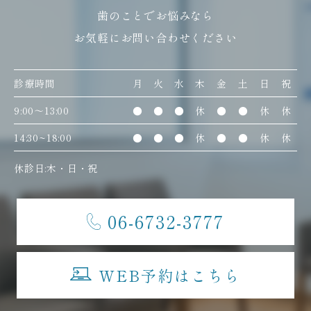
歯のことでお悩みなら
お気軽にお問い合わせください
診療時間
月
火
水
木
金
土
日
祝
9:00〜13:00
●
●
●
休
●
●
休
休
14:30~18:00
●
●
●
休
●
●
休
休
休診日:木・日・祝
06-6732-3777
WEB予約はこちら