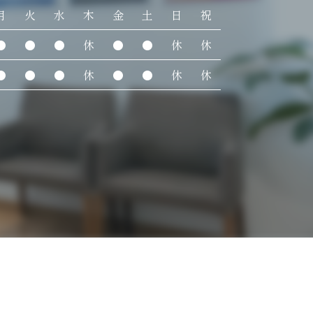
月
火
水
木
金
土
日
祝
●
●
●
休
●
●
休
休
●
●
●
休
●
●
休
休