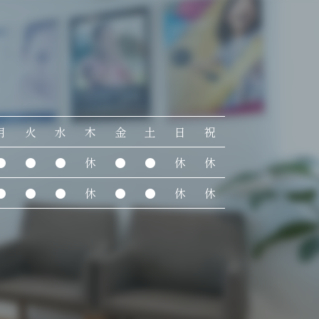
月
火
水
木
金
土
日
祝
●
●
●
休
●
●
休
休
●
●
●
休
●
●
休
休