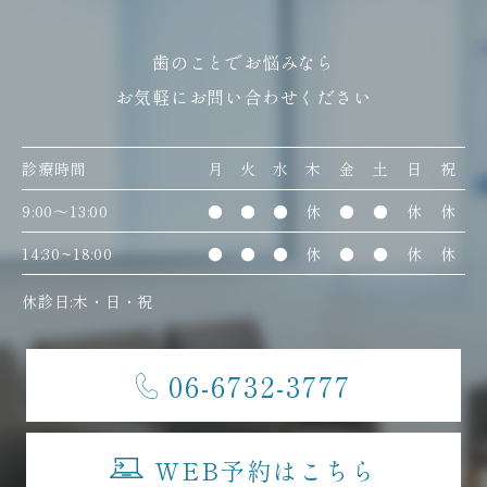
歯のことでお悩みなら
お気軽にお問い合わせください
診療時間
月
火
水
木
金
土
日
祝
9:00〜13:00
●
●
●
休
●
●
休
休
14:30~18:00
●
●
●
休
●
●
休
休
休診日:木・日・祝
06-6732-3777
WEB予約はこちら