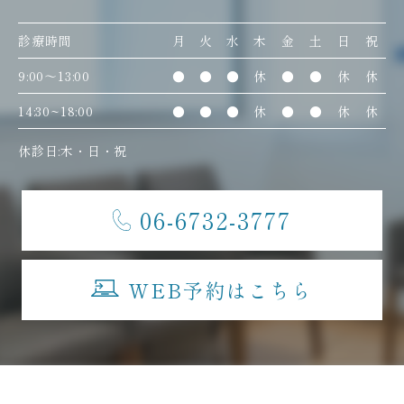
診療時間
月
火
水
木
金
土
日
祝
9:00〜13:00
●
●
●
休
●
●
休
休
14:30~18:00
●
●
●
休
●
●
休
休
休診日:木・日・祝
06-6732-3777
WEB予約はこちら