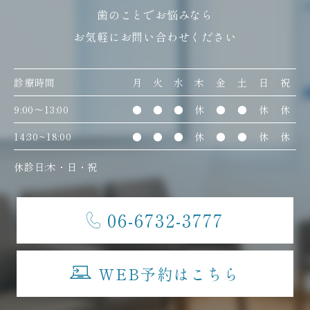
歯のことでお悩みなら
お気軽にお問い合わせください
診療時間
月
火
水
木
金
土
日
祝
9:00〜13:00
●
●
●
休
●
●
休
休
14:30~18:00
●
●
●
休
●
●
休
休
休診日:木・日・祝
06-6732-3777
WEB予約はこちら