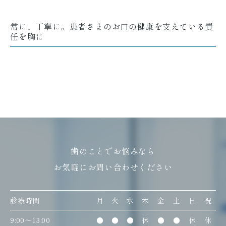
常に、丁寧に。患者さまのお口の健康を支えている責
任を胸に
歯のことでお悩みなら
お気軽にお問い合わせください
診療時間
月
火
水
木
金
土
日
祝
9:00〜13:00
●
●
●
休
●
●
休
休