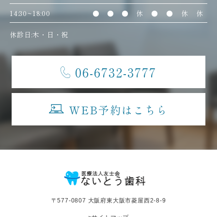
14:30~18:00
●
●
●
休
●
●
休
休
休診日:木・日・祝
06-6732-3777
WEB予約はこちら
〒577-0807 大阪府東大阪市菱屋西2-8-9