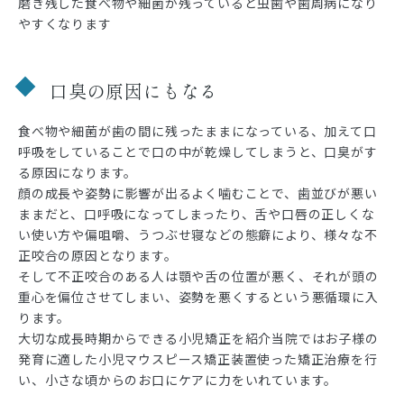
磨き残した食べ物や細菌が残っていると虫歯や歯周病になり
やすくなります
口臭の原因にもなる
食べ物や細菌が歯の間に残ったままになっている、加えて口
呼吸をしていることで口の中が乾燥してしまうと、口臭がす
る原因になります。
顔の成長や姿勢に影響が出るよく噛むことで、歯並びが悪い
ままだと、口呼吸になってしまったり、舌や口唇の正しくな
い使い方や偏咀嚼、うつぶせ寝などの態癖により、様々な不
正咬合の原因となります。
そして不正咬合のある人は顎や舌の位置が悪く、それが頭の
重心を偏位させてしまい、姿勢を悪くするという悪循環に入
ります。
大切な成長時期からできる小児矯正を紹介当院ではお子様の
発育に適した小児マウスピース矯正装置使った矯正治療を行
い、小さな頃からのお口にケアに力をいれています。