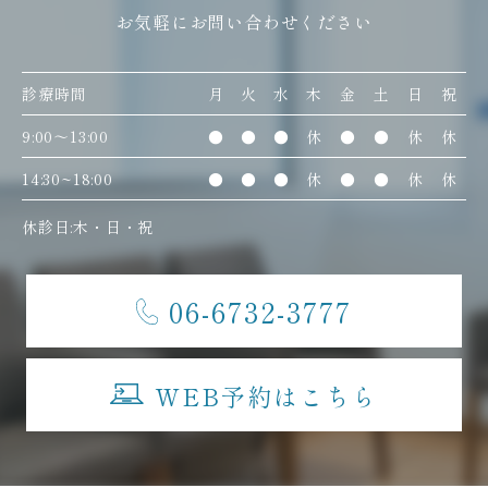
お気軽にお問い合わせください
診療時間
月
火
水
木
金
土
日
祝
9:00〜13:00
●
●
●
休
●
●
休
休
14:30~18:00
●
●
●
休
●
●
休
休
休診日:木・日・祝
06-6732-3777
WEB予約はこちら