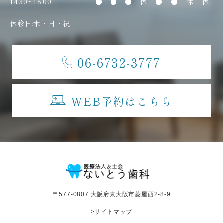
14:30~18:00
●
●
●
休
●
●
休
休
休診日:木・日・祝
06-6732-3777
WEB予約はこちら
〒577-0807 大阪府東大阪市菱屋西2-8-9
>サイトマップ