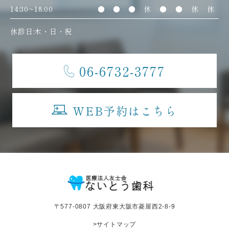
14:30~18:00
●
●
●
休
●
●
休
休
休診日:木・日・祝
06-6732-3777
WEB予約はこちら
〒577-0807 大阪府東大阪市菱屋西2-8-9
>サイトマップ