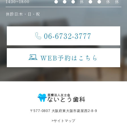
14:30~18:00
●
●
●
休
●
●
休
休
休診日:木・日・祝
06-6732-3777
WEB予約はこちら
〒577-0807 大阪府東大阪市菱屋西2-8-9
>サイトマップ