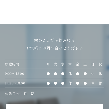
歯のことでお悩みなら
お気軽にお問い合わせください
診療時間
月
火
水
木
金
土
日
祝
9:00〜13:00
●
●
●
休
●
●
休
休
14:30~18:00
●
●
●
休
●
●
休
休
休診日:木・日・祝