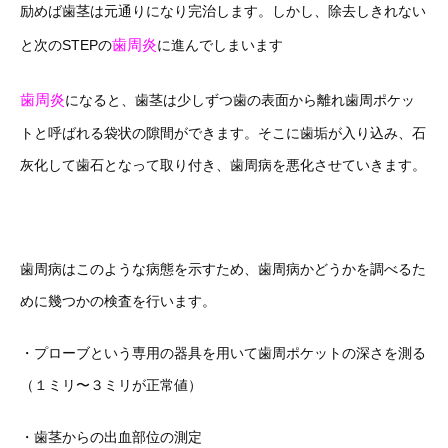
励めば歯茎は元通りになり完治します。しかし、除去しきれない
歯周炎
と次のSTEPの
に進んでしまいます
歯周炎
になると、歯茎は少しずつ歯の表面から離れ歯周ポケッ
トと呼ばれる袋状の隙間ができます。そこに歯垢が入り込み、石
灰化して歯石となって取り付き、歯周病を悪化させていきます。
歯周病はこのような病態を示すため、歯周病かどうかを調べるた
めに幾つかの検査を行います。
・プローブという専用の器具を用いて歯周ポケットの深さを測る
（１ミリ〜３ミリが正常値）
・歯茎からの出血部位の測定