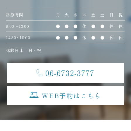
診療時間
月
火
水
木
金
土
日
祝
9:00〜13:00
●
●
●
休
●
●
休
休
14:30~18:00
●
●
●
休
●
●
休
休
休診日:木・日・祝
06-6732-3777
WEB予約はこちら