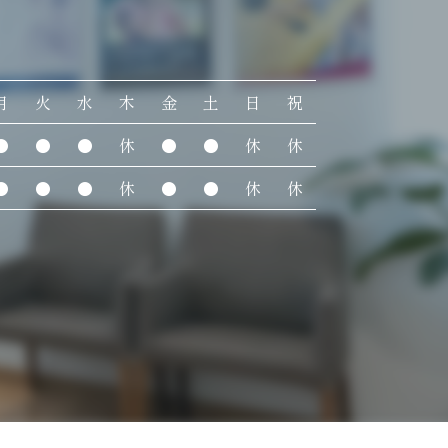
月
火
水
木
金
土
日
祝
●
●
●
休
●
●
休
休
●
●
●
休
●
●
休
休