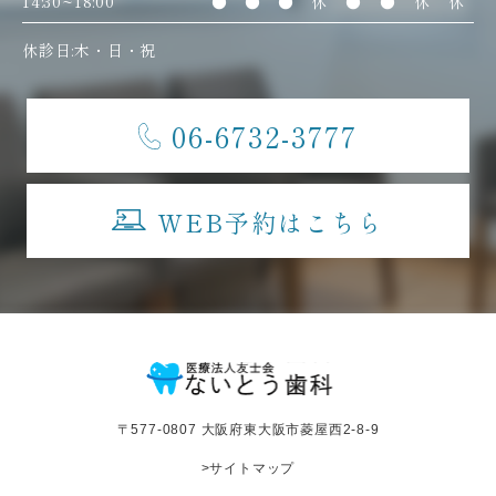
14:30~18:00
●
●
●
休
●
●
休
休
休診日:木・日・祝
06-6732-3777
WEB予約はこちら
〒577-0807 大阪府東大阪市菱屋西2-8-9
>サイトマップ