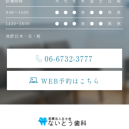
診療時間
月
火
水
木
金
土
日
祝
9:00〜13:00
●
●
●
休
●
●
休
休
14:30~18:00
●
●
●
休
●
●
休
休
休診日:木・日・祝
06-6732-3777
WEB予約はこちら