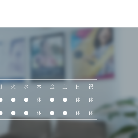
月
火
水
木
金
土
日
祝
●
●
●
休
●
●
休
休
●
●
●
休
●
●
休
休