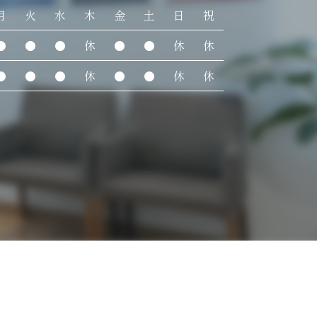
月
火
水
木
金
土
日
祝
●
●
●
休
●
●
休
休
●
●
●
休
●
●
休
休