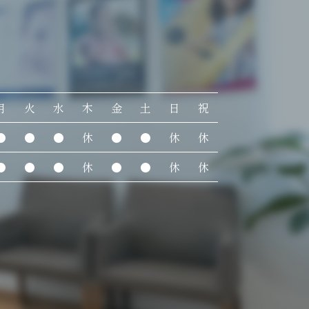
月
火
水
木
金
土
日
祝
●
●
●
休
●
●
休
休
●
●
●
休
●
●
休
休