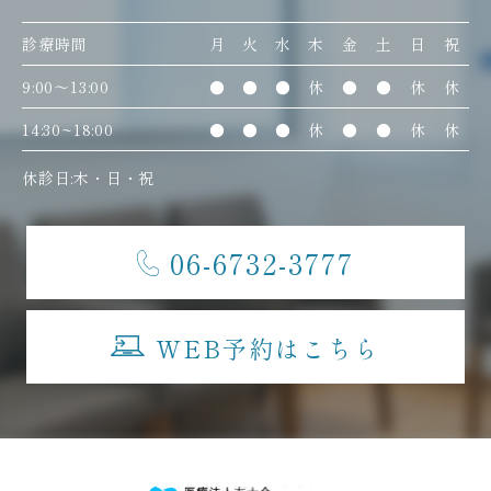
診療時間
月
火
水
木
金
土
日
祝
9:00〜13:00
●
●
●
休
●
●
休
休
14:30~18:00
●
●
●
休
●
●
休
休
休診日:木・日・祝
06-6732-3777
WEB予約はこちら