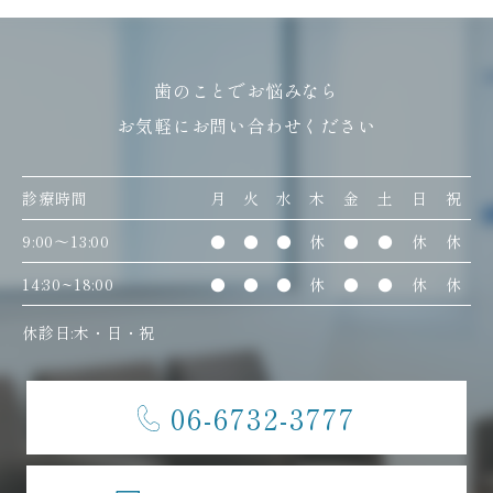
歯のことでお悩みなら
お気軽にお問い合わせください
診療時間
月
火
水
木
金
土
日
祝
9:00〜13:00
●
●
●
休
●
●
休
休
14:30~18:00
●
●
●
休
●
●
休
休
休診日:木・日・祝
06-6732-3777