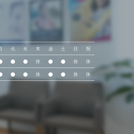
月
火
水
木
金
土
日
祝
●
●
●
休
●
●
休
休
●
●
●
休
●
●
休
休