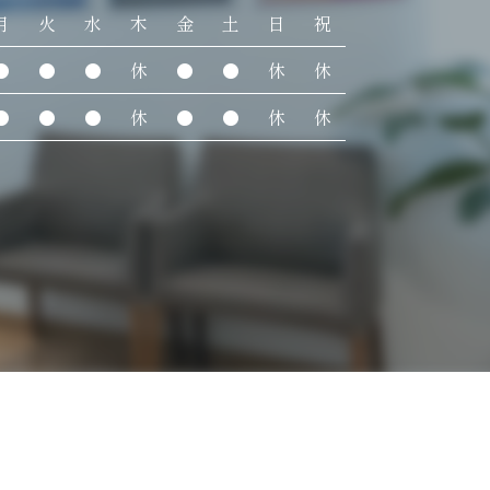
月
火
水
木
金
土
日
祝
●
●
●
休
●
●
休
休
●
●
●
休
●
●
休
休