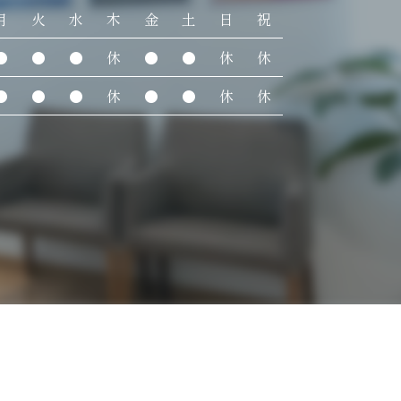
月
火
水
木
金
土
日
祝
●
●
●
休
●
●
休
休
●
●
●
休
●
●
休
休