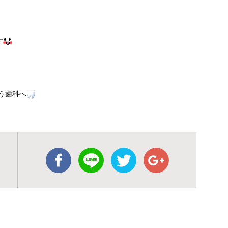
す
う歯科へ