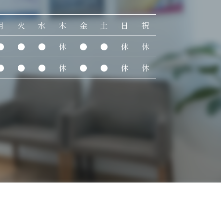
月
火
水
木
金
土
日
祝
●
●
●
休
●
●
休
休
●
●
●
休
●
●
休
休