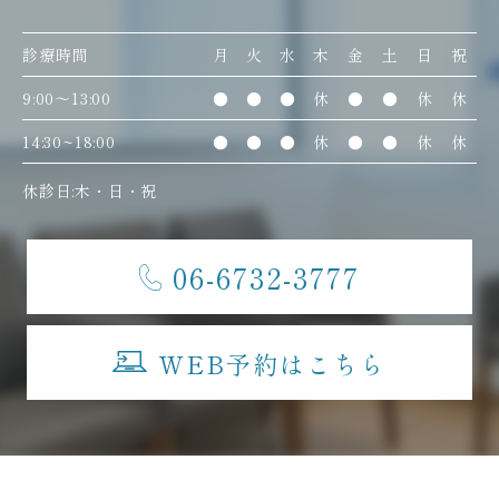
診療時間
月
火
水
木
金
土
日
祝
9:00〜13:00
●
●
●
休
●
●
休
休
14:30~18:00
●
●
●
休
●
●
休
休
休診日:木・日・祝
06-6732-3777
WEB予約はこちら