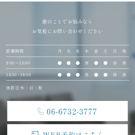
歯のことでお悩みなら
お気軽にお問い合わせください
診療時間
月
火
水
木
金
土
日
祝
9:00〜13:00
●
●
●
休
●
●
休
休
14:30~18:00
●
●
●
休
●
●
休
休
休診日:木・日・祝
06-6732-3777
WEB予約はこちら