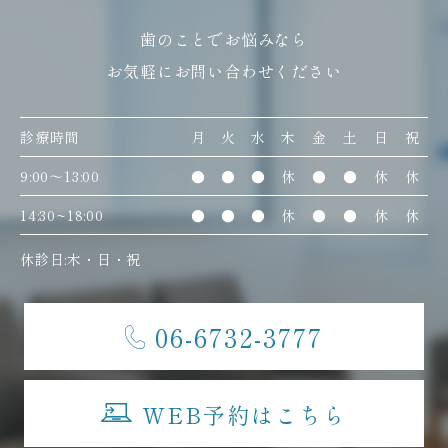
歯のことでお悩みなら
お気軽にお問い合わせください
診療時間
月
火
水
木
金
土
日
祝
9:00〜13:00
●
●
●
休
●
●
休
休
14:30~18:00
●
●
●
休
●
●
休
休
休診日:木・日・祝
06-6732-3777
WEB予約はこちら