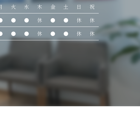
月
火
水
木
金
土
日
祝
●
●
●
休
●
●
休
休
●
●
●
休
●
●
休
休