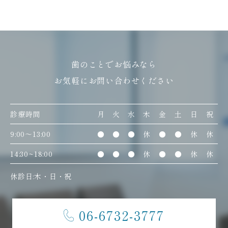
歯のことでお悩みなら
お気軽にお問い合わせください
診療時間
月
火
水
木
金
土
日
祝
9:00〜13:00
●
●
●
休
●
●
休
休
14:30~18:00
●
●
●
休
●
●
休
休
休診日:木・日・祝
06-6732-3777