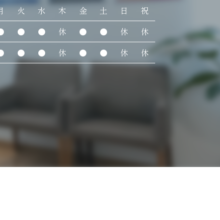
月
火
水
木
金
土
日
祝
●
●
●
休
●
●
休
休
●
●
●
休
●
●
休
休