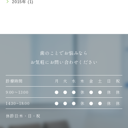
2015年 (1)
歯のことでお悩みなら
お気軽にお問い合わせください
診療時間
月
火
水
木
金
土
日
祝
9:00〜13:00
●
●
●
休
●
●
休
休
14:30~18:00
●
●
●
休
●
●
休
休
休診日:木・日・祝