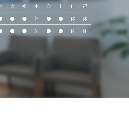
月
火
水
木
金
土
日
祝
●
●
●
休
●
●
休
休
●
●
●
休
●
●
休
休