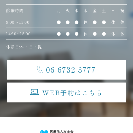
診療時間
月
火
水
木
金
土
日
祝
9:00〜13:00
●
●
●
休
●
●
休
休
14:30~18:00
●
●
●
休
●
●
休
休
休診日:木・日・祝
06-6732-3777
WEB予約はこちら