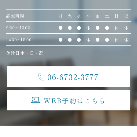
診療時間
月
火
水
木
金
土
日
祝
9:00〜13:00
●
●
●
休
●
●
休
休
14:30~18:00
●
●
●
休
●
●
休
休
休診日:木・日・祝
06-6732-3777
WEB予約はこちら