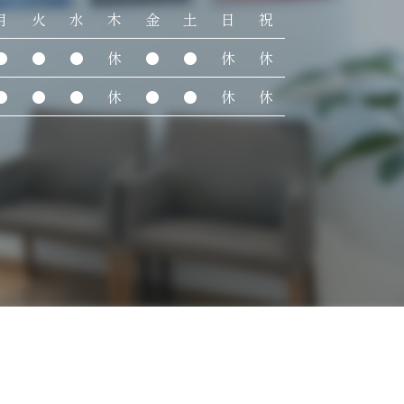
月
火
水
木
金
土
日
祝
●
●
●
休
●
●
休
休
●
●
●
休
●
●
休
休